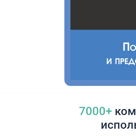
7000+
ком
испол