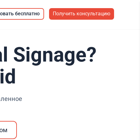
овать бесплатно
Получить консультацию
l Signage?
id
даленное
ром