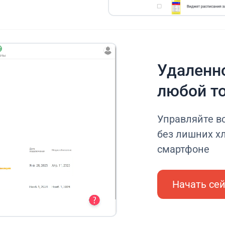
Удаленно
любой т
Управляйте в
без лишних хл
смартфоне
Начать се