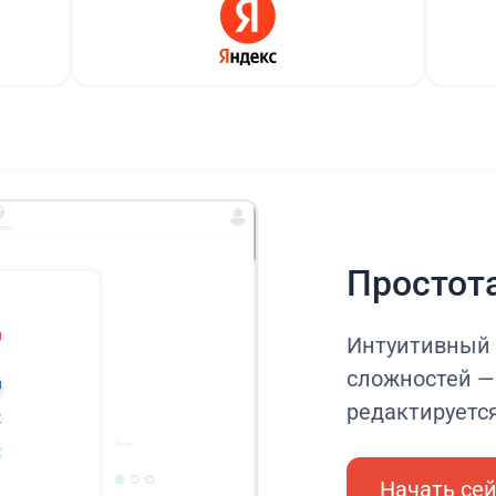
Простот
Интуитивный 
сложностей — 
редактируетс
Начать се