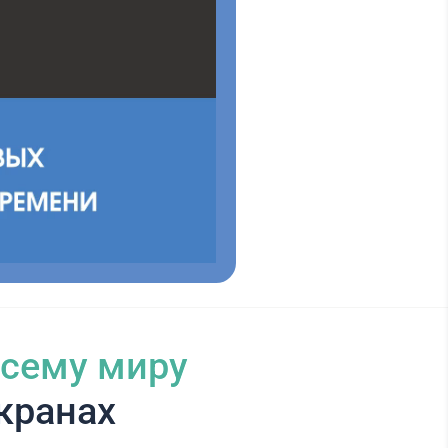
всему миру
кранах