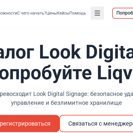
Попроб
ожности
С чего начать?
Цены
Кейсы
Помощь
лог Look Digita
опробуйте Liqv
превосходит Look Digital Signage: безопасное у
управление и безлимитное хранилище
регистрироваться
Связаться с менедже