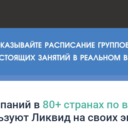
паний в
80+ cтранах по 
ьзуют Ликвид на своих э