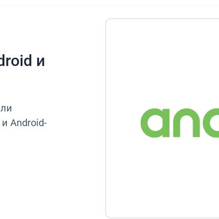
roid и
или
и Android-