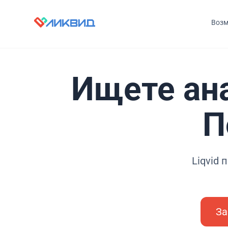
Возм
Ищете ана
П
Liqvid 
За