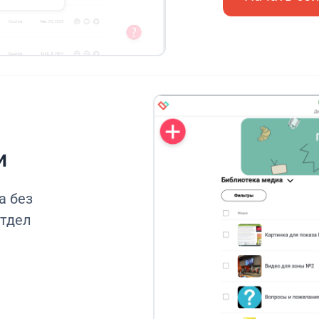
и
а без
отдел