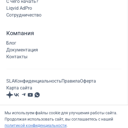
С чего начать?
Liqvid AdPro
Сотрудничество
Компания
Блог
Документация
Контакты
SLA
Конфиденциальность
Правила
Оферта
Карта сайта
© ООО "Ликвид Рус"., Все права защищены. 2020-
Мы используем файлы cookie для улучшения работы сайта.
2026
Продолжая использовать сайт, вы соглашаетесь с нашей
ls@liqvid.io
+7 (499) 117-17-61
политикой конфиденциальности
.