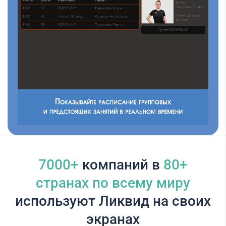
7000+
компаний в
80+
cтранах по всему миру
используют Ликвид на своих
экранах