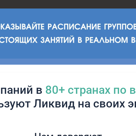
паний в
80+ cтранах по 
ьзуют Ликвид на своих э