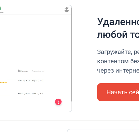
Удаленно
любой т
Загружайте, р
контентом без
через интерн
Начать се