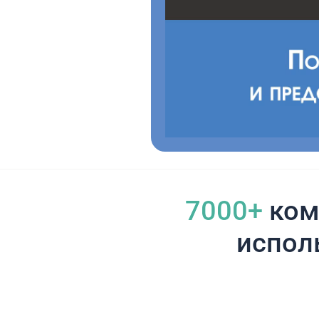
7000+
ком
испол