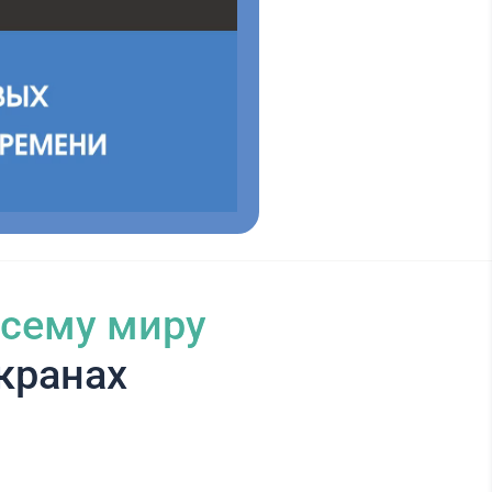
всему миру
кранах