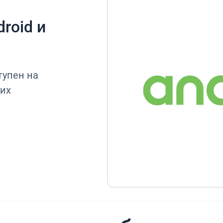
roid и
тупен на
гих