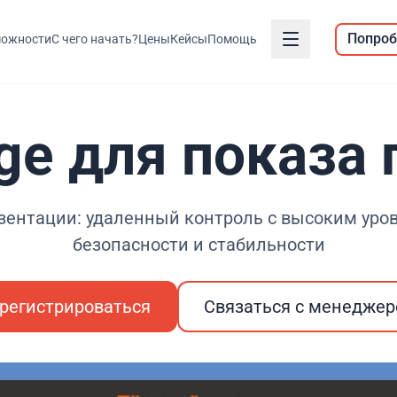
Попроб
ожности
С чего начать?
Цены
Кейсы
Помощь
nage для показа
зентации: удаленный контроль с высоким уро
безопасности и стабильности
регистрироваться
Связаться с менедже