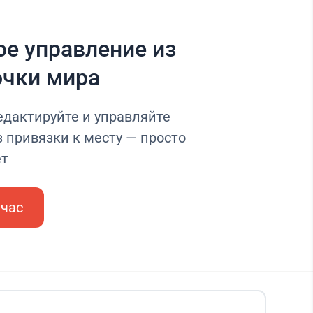
е управление из
очки мира
едактируйте и управляйте
 привязки к месту — просто
ет
йчас