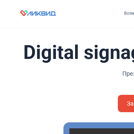
Возм
Digital sig
Пре
За