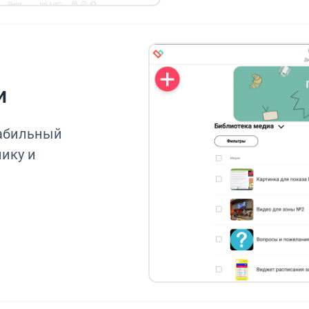
и
табильный
нику и