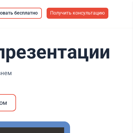
овать бесплатно
Получить консультацию
 презентации
внем
ром