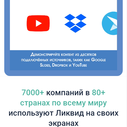
7000+
компаний в
80+
cтранах по всему миру
используют Ликвид на своих
экранах