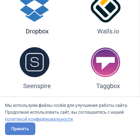
Dropbox
Walls.io
Seenspire
Taggbox
Мы используем файлы cookie для улучшения работы сайта.
Продолжая использовать сайт, вы соглашаетесь с нашей
Ликвид — идеальное решение
политикой конфиденциальности
.
для тренажерных залов и
Принять
фитнес-клубов, благодарая