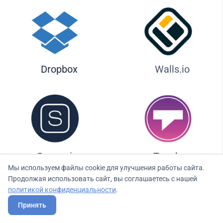
Dropbox
Walls.io
Seenspire
Taggbox
Мы используем файлы cookie для улучшения работы сайта.
Продолжая использовать сайт, вы соглашаетесь с нашей
политикой конфиденциальности
.
Ликвид — идеальное решение
Принять
для тренажерных залов и