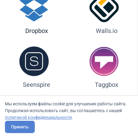
Dropbox
Walls.io
Seenspire
Taggbox
Мы используем файлы cookie для улучшения работы сайта.
Продолжая использовать сайт, вы соглашаетесь с нашей
Ликвид — идеальное решение
политикой конфиденциальности
.
для тренажерных залов и
Принять
фитнес-клубов, благодарая