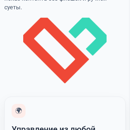
суеты.
🌍
Управление из любой