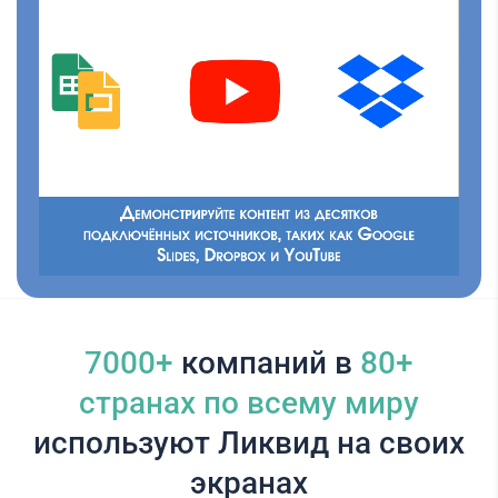
7000+
компаний в
80+
cтранах по всему миру
используют Ликвид на своих
экранах