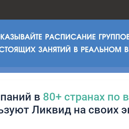
паний в
80+ cтранах по 
ьзуют Ликвид на своих э