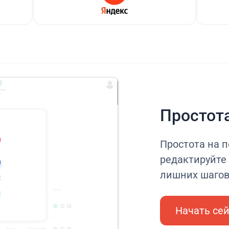
Простот
Простота на п
редактируйте 
лишних шаго
Начать се