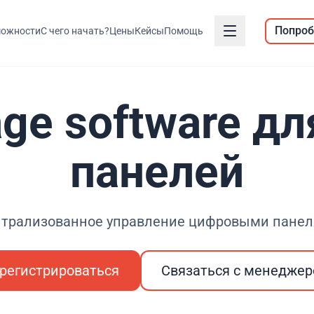
Попроб
ожности
С чего начать?
Цены
Кейсы
Помощь
nage software 
панелей
трализованное управление цифровыми пане
регистрироваться
Связаться с менедже