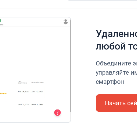
Удаленно
любой т
Объедините э
управляйте им
смартфон
Начать се