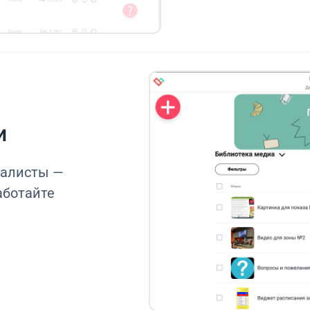
и
иалисты —
аботайте