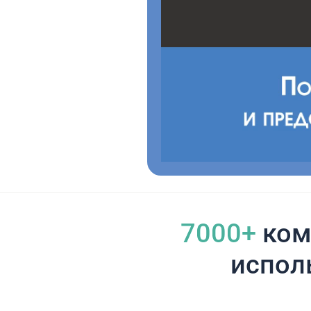
7000+
ком
испол