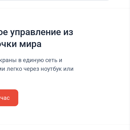
е управление из
очки мира
краны в единую сеть и
и легко через ноутбук или
йчас