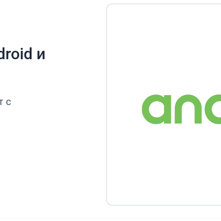
roid и
т с