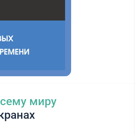
всему миру
кранах