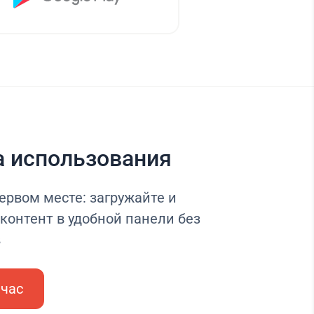
а использования
ервом месте: загружайте и
контент в удобной панели без
в
йчас