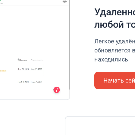
Удаленно
любой т
Легкое удалё
обновляется в
находились
Начать се