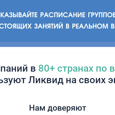
паний в
80+ cтранах по 
ьзуют Ликвид на своих э
Нам доверяют