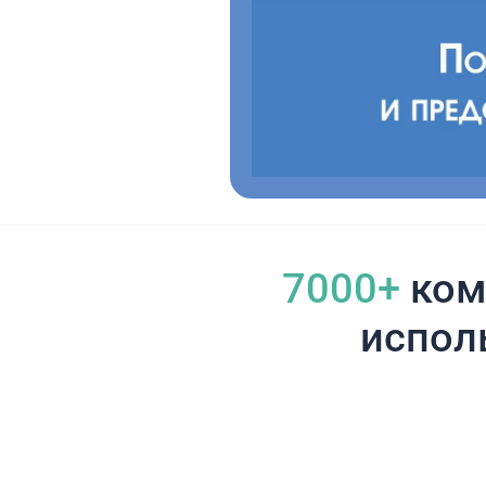
7000+
ком
испол