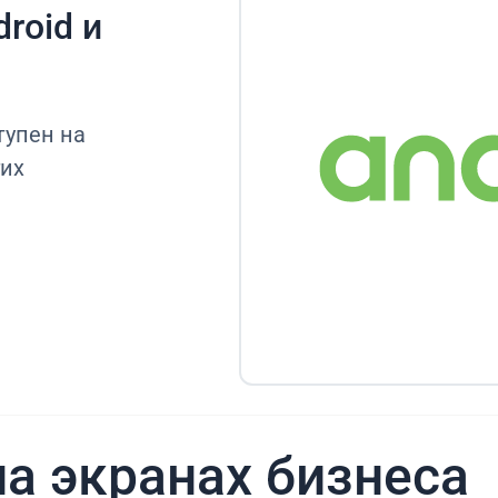
roid и
тупен на
гих
а экранах бизнеса