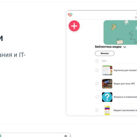
и
ния и IT-