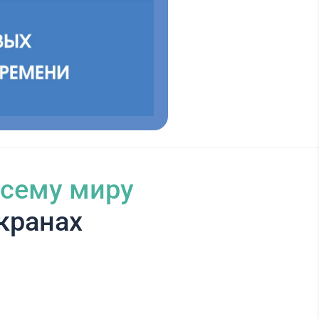
всему миру
кранах