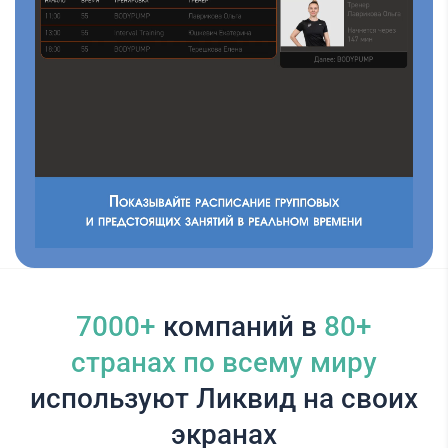
7000+
компаний в
80+
cтранах по всему миру
используют Ликвид на своих
экранах