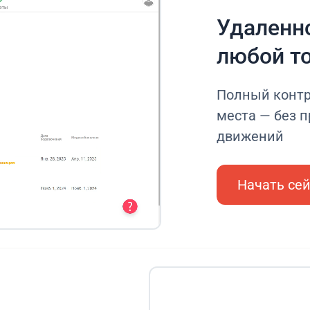
Удаленно
любой т
Полный контр
места — без 
движений
Начать се