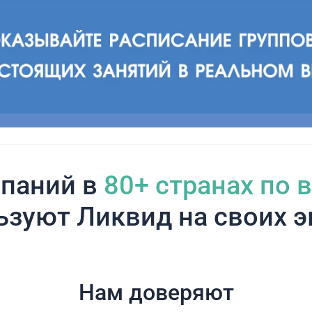
паний в
80+ cтранах по 
ьзуют Ликвид на своих э
Нам доверяют