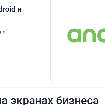
roid и
т с
а экранах бизнеса