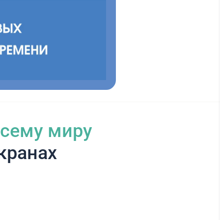
всему миру
кранах