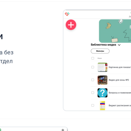
и
а без
отдел