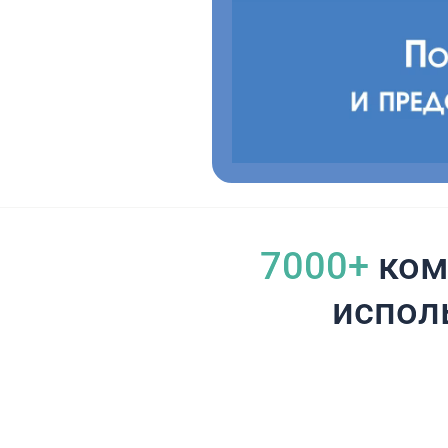
7000+
ком
испол