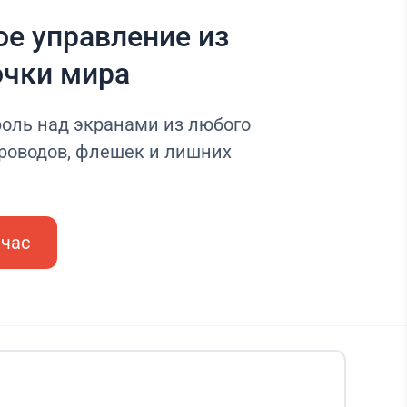
е управление из
очки мира
оль над экранами из любого
проводов, флешек и лишних
йчас