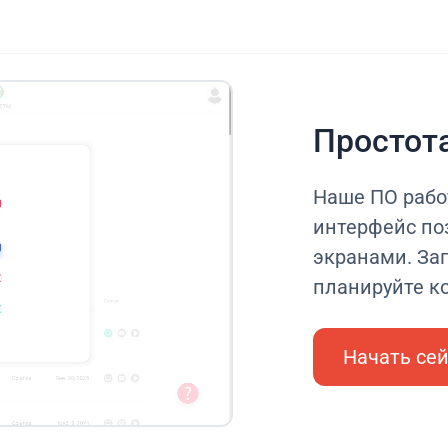
Простот
Наше ПО рабо
интерфейс по
экранами. Заг
планируйте ко
Начать се