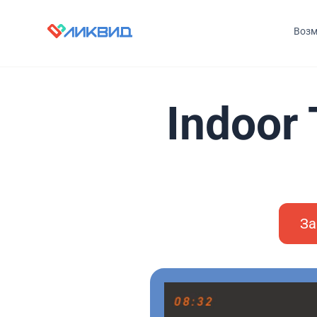
Возм
Indoor
За