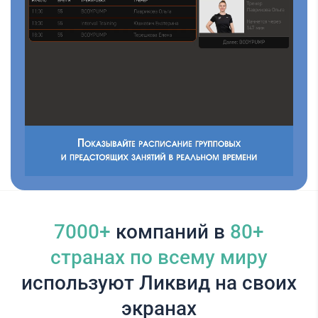
7000+
компаний в
80+
cтранах по всему миру
используют Ликвид на своих
экранах