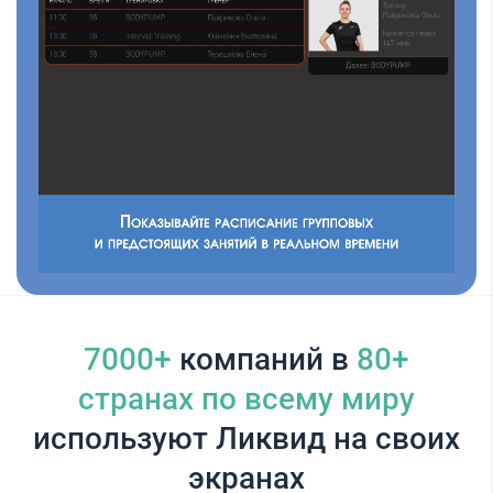
7000+
компаний в
80+
cтранах по всему миру
используют Ликвид на своих
экранах