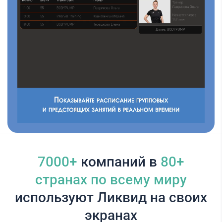
7000+
компаний в
80+
cтранах по всему миру
используют Ликвид на своих
экранах