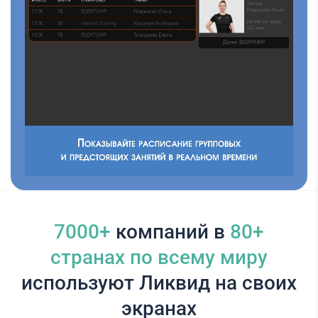
7000+
компаний в
80+
cтранах по всему миру
используют Ликвид на своих
экранах