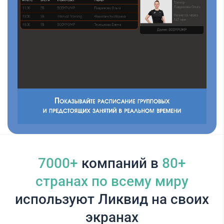
7000+
компаний в
80+
cтранах по всему миру
используют Ликвид на своих
экранах