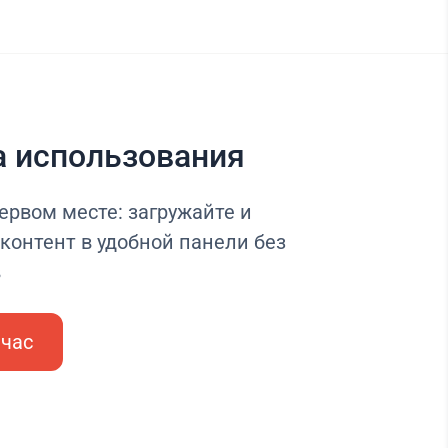
а использования
ервом месте: загружайте и
контент в удобной панели без
в
йчас