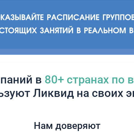
паний в
80+ cтранах по 
ьзуют Ликвид на своих э
Нам доверяют