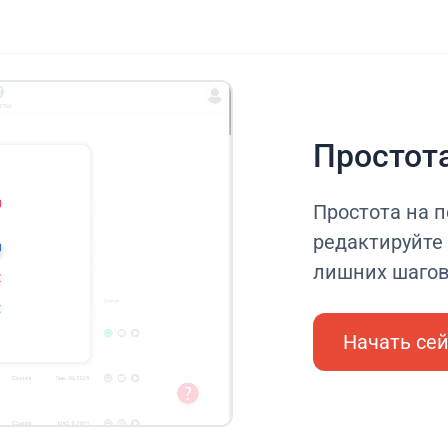
Простот
Простота на п
редактируйте 
лишних шаго
Начать се