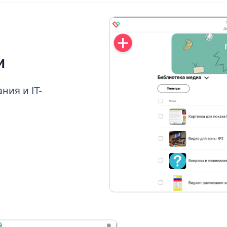
и
ния и IT-