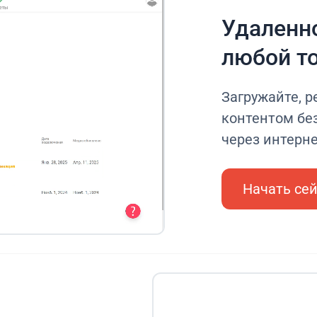
Удаленно
любой т
Загружайте, р
контентом без
через интерн
Начать се