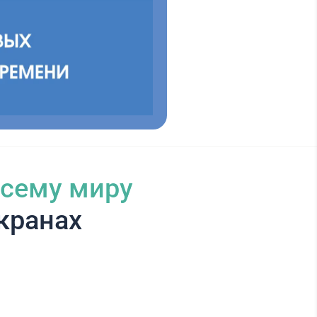
всему миру
кранах