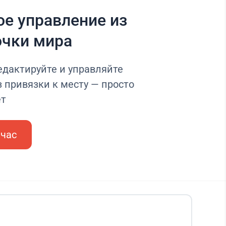
е управление из
очки мира
едактируйте и управляйте
 привязки к месту — просто
ет
йчас