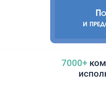
7000+
ком
испол