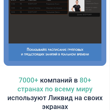
7000+
компаний в
80+
cтранах по всему миру
используют Ликвид на своих
экранах