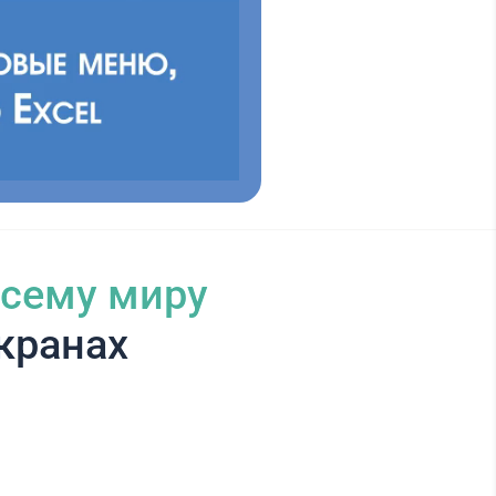
всему миру
кранах