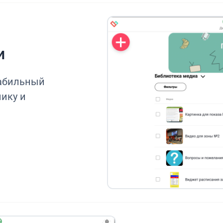
и
табильный
нику и