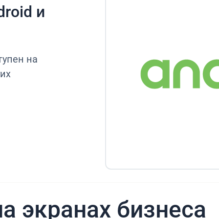
roid и
тупен на
гих
а экранах бизнеса