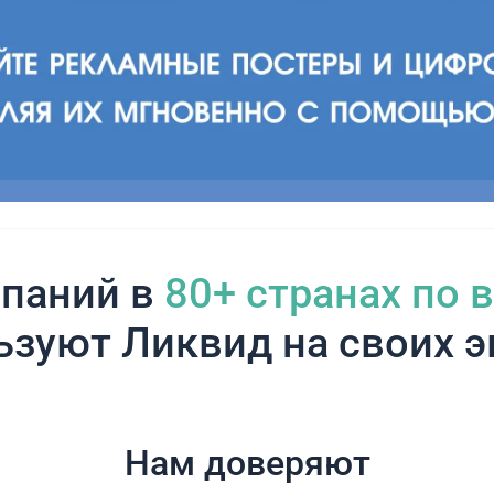
паний в
80+ cтранах по 
ьзуют Ликвид на своих э
Нам доверяют