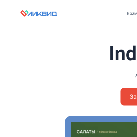
Возм
In
За