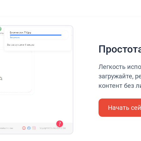
Простот
Легкость исп
загружайте, р
контент без 
Начать се