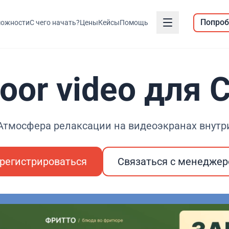
Попроб
ожности
С чего начать?
Цены
Кейсы
Помощь
door video для 
Атмосфера релаксации на видеоэкранах внутр
регистрироваться
Связаться с менедже