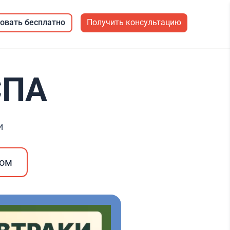
овать бесплатно
Получить консультацию
СПА
и
ром