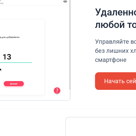
Удаленно
любой т
Управляйте в
без лишних хл
смартфоне
Начать се