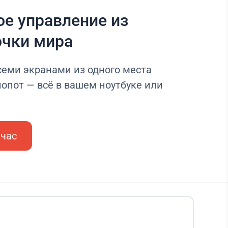
е управление из
очки мира
семи экранами из одного места
опот — всё в вашем ноутбуке или
йчас