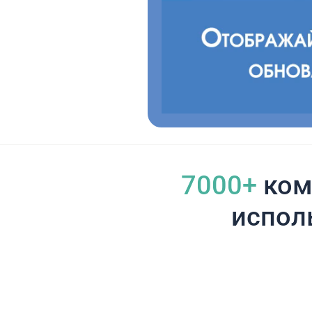
7000+
ком
испол