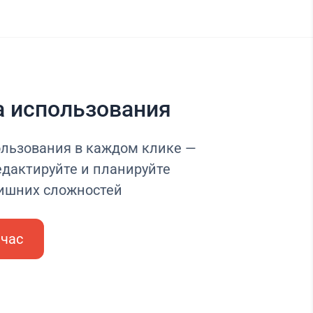
а использования
ользования в каждом клике —
едактируйте и планируйте
лишних сложностей
йчас