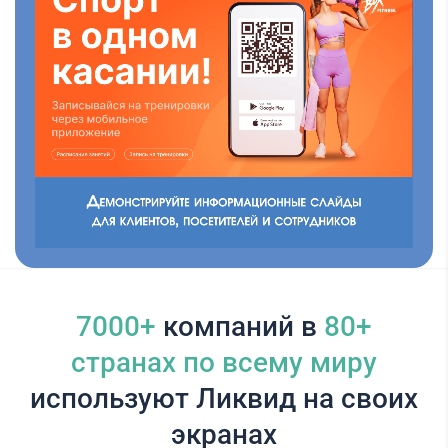
7000+
компаний в
80+
cтранах по всему миру
используют Ликвид на своих
экранах