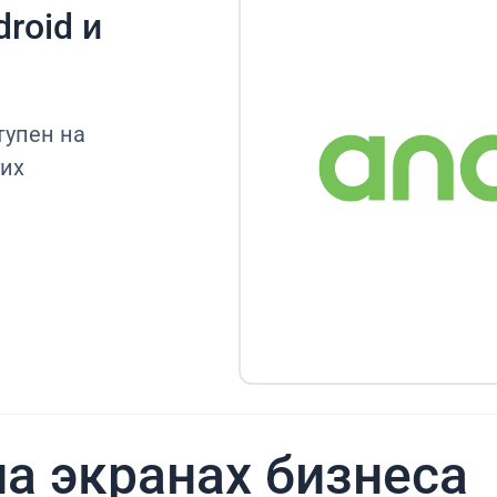
roid и
тупен на
гих
а экранах бизнеса