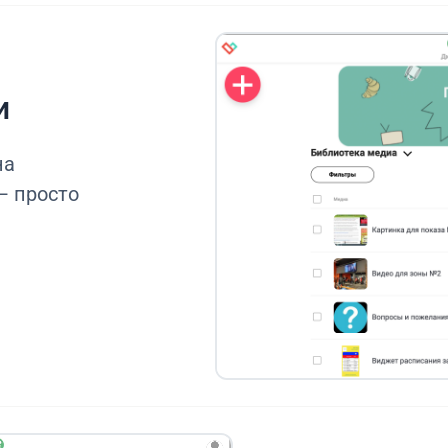
и
на
— просто