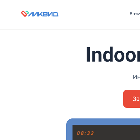
Возм
Indoo
Ин
За