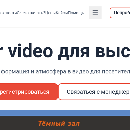
Попроб
ожности
С чего начать?
Цены
Кейсы
Помощь
r video для вы
формация и атмосфера в видео для посетите
регистрироваться
Связаться с менедже