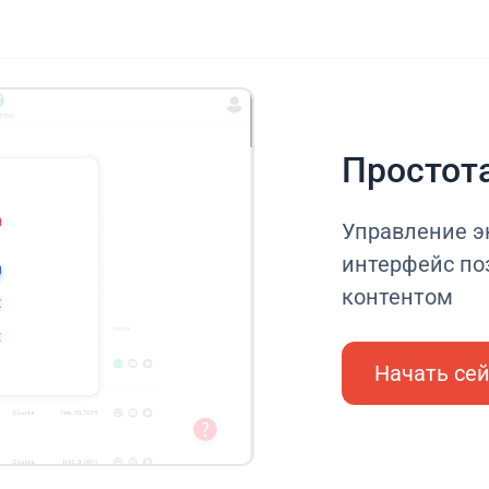
Простот
Управление э
интерфейс по
контентом
Начать се