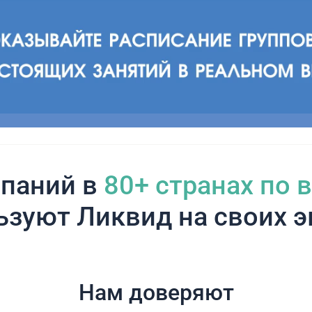
паний в
80+ cтранах по 
ьзуют Ликвид на своих э
Нам доверяют