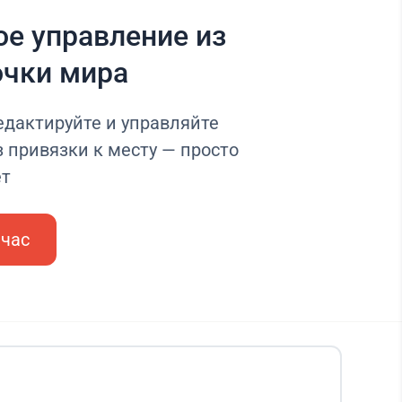
е управление из
очки мира
едактируйте и управляйте
 привязки к месту — просто
ет
йчас