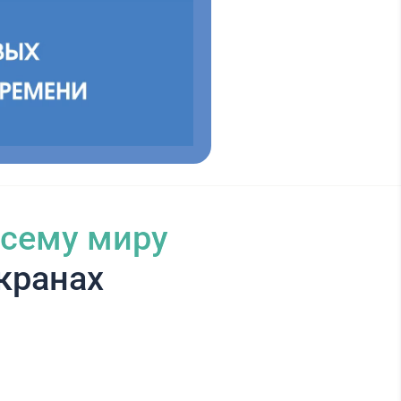
всему миру
кранах