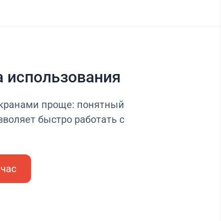
а использования
кранами проще: понятный
зволяет быстро работать с
йчас