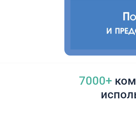
7000+
ком
испол