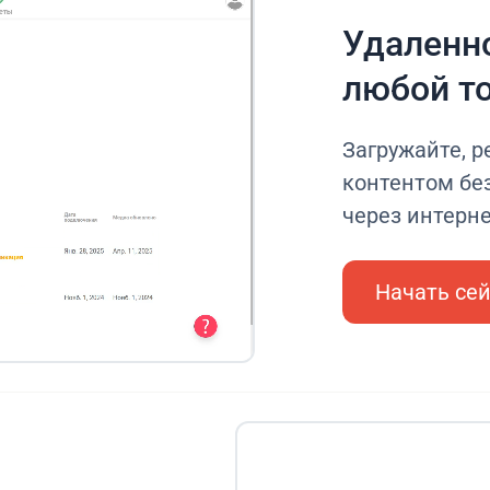
Удаленно
любой т
Загружайте, р
контентом без
через интерн
Начать се