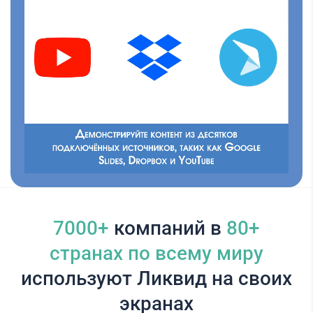
7000+
компаний в
80+
cтранах по всему миру
используют Ликвид на своих
экранах