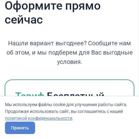
Оформите прямо
сейчас
Нашли вариант выгоднее? Сообщите нам
об этом, и мы подберем для Вас выгодные
условия.
Тариф
Бесплатный
Мы используем файлы cookie для улучшения работы сайта.
Идеально подходит для тех, кто
Продолжая использовать сайт, вы соглашаетесь с нашей
политикой конфиденциальности
.
ценит нашу платформу. Бесплатный
Принять
тарифный план Ликвид предлагает: