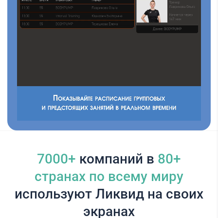
7000+
компаний в
80+
cтранах по всему миру
используют Ликвид на своих
экранах