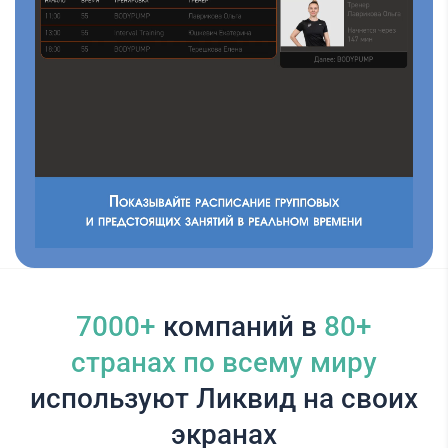
7000+
компаний в
80+
cтранах по всему миру
используют Ликвид на своих
экранах