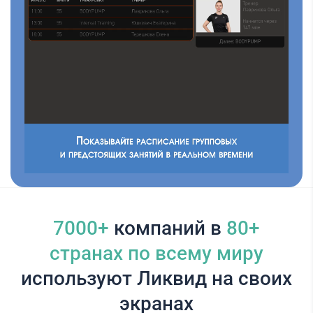
7000+
компаний в
80+
cтранах по всему миру
используют Ликвид на своих
экранах