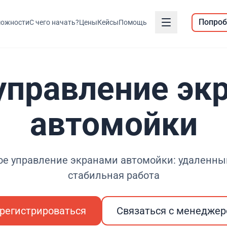
Попроб
ожности
С чего начать?
Цены
Кейсы
Помощь
управление эк
автомойки
ое управление экранами автомойки: удаленный
стабильная работа
регистрироваться
Связаться с менедже