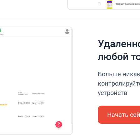
Удаленно
любой т
Больше никак
контролируйте
устройств
Начать се