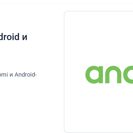
roid и
mi и Android-