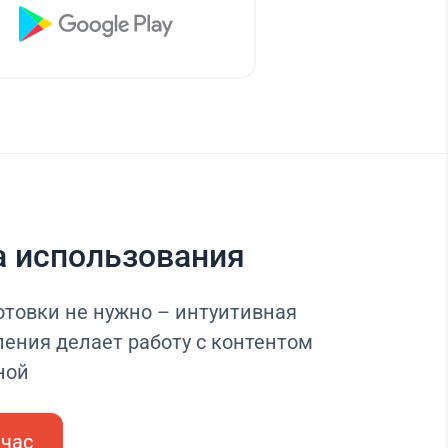
а использования
отовки не нужно – интуитивная
ления делает работу с контентом
ной
йчас