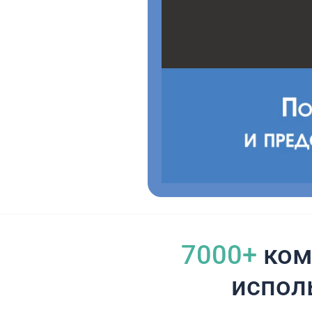
7000+
ком
испол