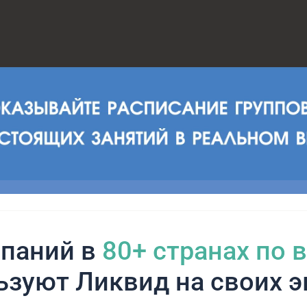
паний в
80+ cтранах по 
ьзуют Ликвид на своих э