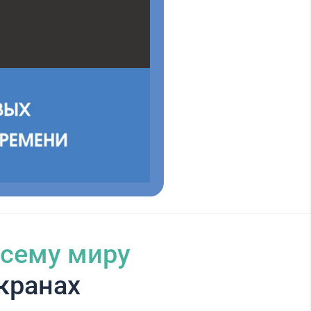
всему миру
кранах