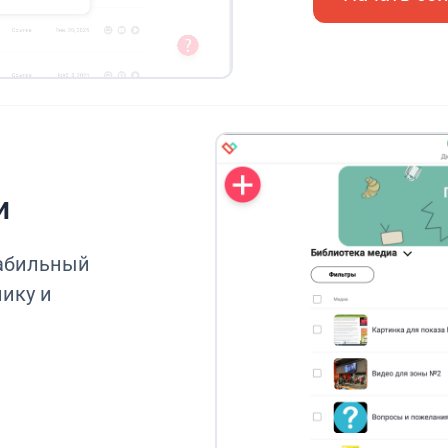
и
табильный
нику и