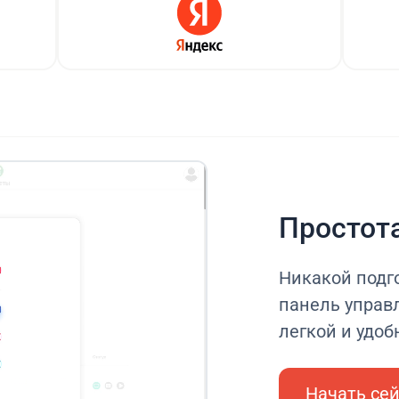
Простот
Никакой подг
панель управ
легкой и удоб
Начать се