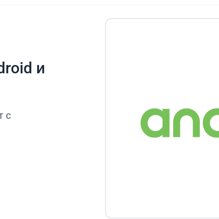
roid и
т с