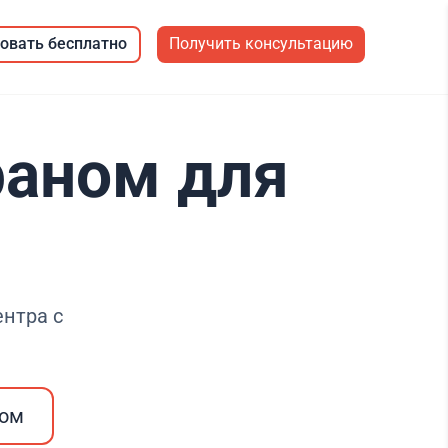
овать бесплатно
Получить консультацию
раном для
а
нтра с
ром