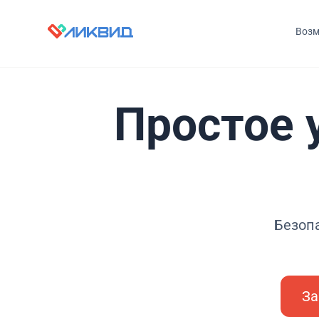
Возм
Простое 
Безоп
За