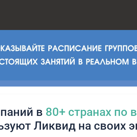
паний в
80+ cтранах по 
ьзуют Ликвид на своих э