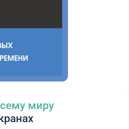
всему миру
кранах