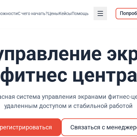
Попроб
ожности
С чего начать?
Цены
Кейсы
Помощь
управление эк
фитнес центр
асная система управления экранами фитнес-це
удаленным доступом и стабильной работой
регистрироваться
Связаться с менедже