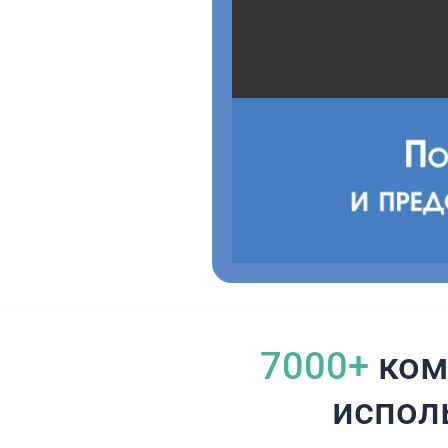
7000+
ком
испол