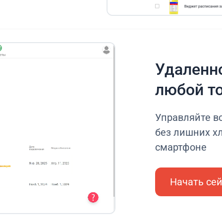
Удаленно
любой т
Управляйте в
без лишних хл
смартфоне
Начать се