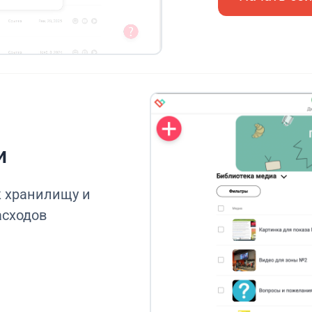
и
к хранилищу и
асходов