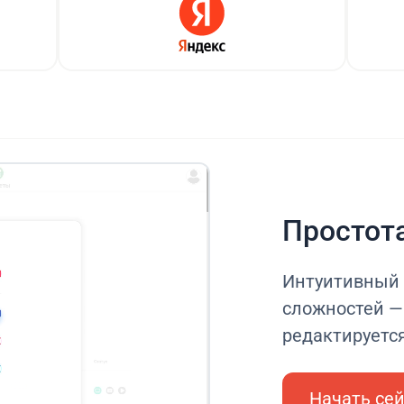
Простот
Интуитивный 
сложностей — 
редактируетс
Начать се