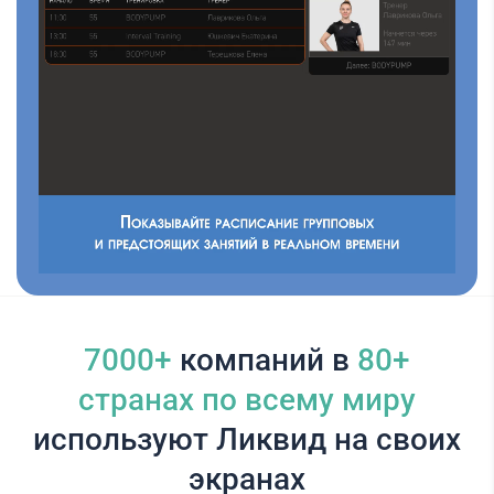
7000+
компаний в
80+
cтранах по всему миру
используют Ликвид на своих
экранах