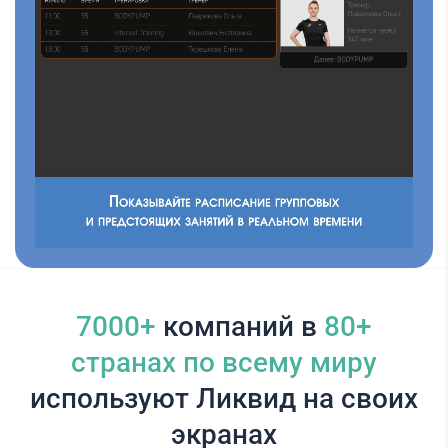
7000+
компаний в
80+
cтранах по всему миру
используют Ликвид на своих
экранах