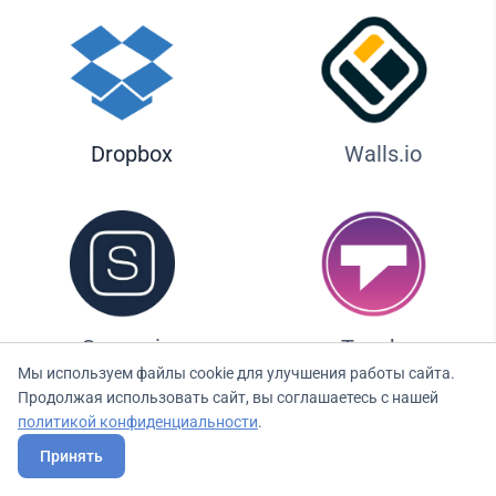
Dropbox
Walls.io
Seenspire
Taggbox
Мы используем файлы cookie для улучшения работы сайта.
Продолжая использовать сайт, вы соглашаетесь с нашей
политикой конфиденциальности
.
Ликвид — идеальное решение
Принять
для тренажерных залов и