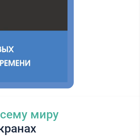
всему миру
кранах