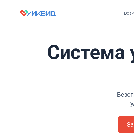
Возм
Система 
Безоп
у
За