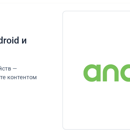
roid и
йств —
те контентом