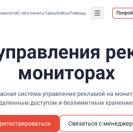
Попроб
ожности
С чего начать?
Цены
Кейсы
Помощь
управления ре
мониторах
асная система управления рекламой на монит
даленным доступом и безлимитным хранени
регистрироваться
Связаться с менедже