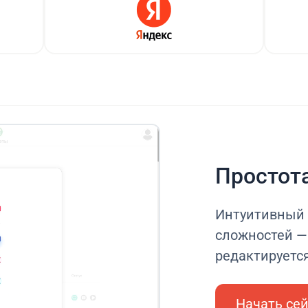
Простот
Интуитивный 
сложностей — 
редактируетс
Начать се