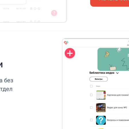
и
а без
отдел