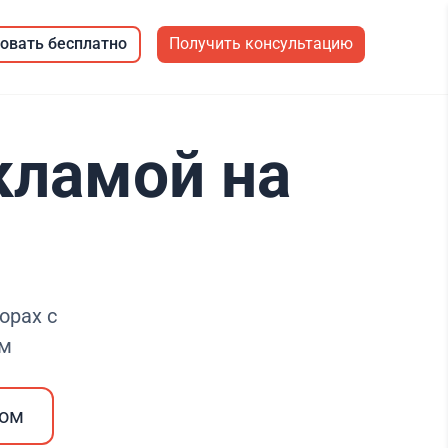
овать бесплатно
Получить консультацию
кламой на
орах с
ем
ром