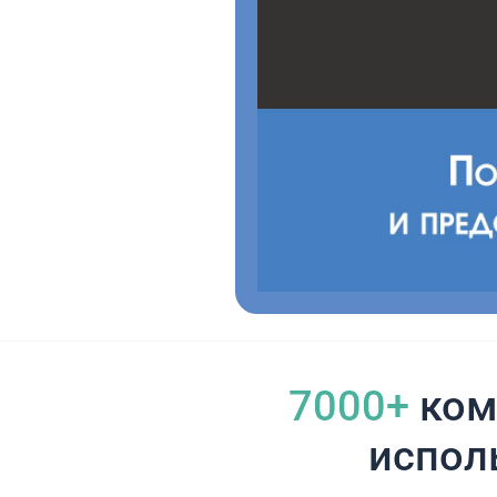
7000+
ком
испол