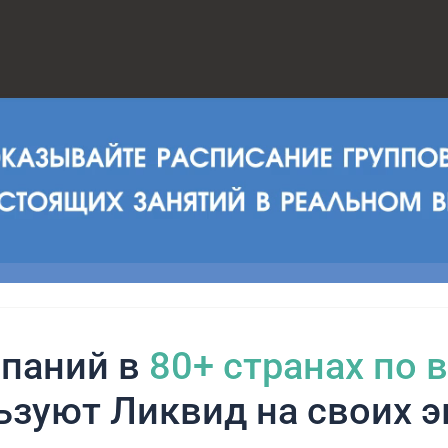
паний в
80+ cтранах по 
ьзуют Ликвид на своих э