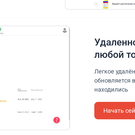
Удаленно
любой т
Легкое удалё
обновляется в
находились
Начать се