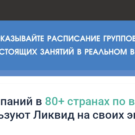
паний в
80+ cтранах по 
ьзуют Ликвид на своих э