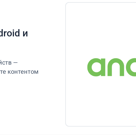
roid и
йств —
те контентом