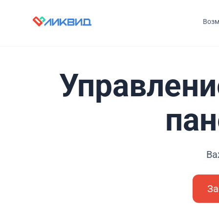
Возм
Управлени
пан
Ва
За