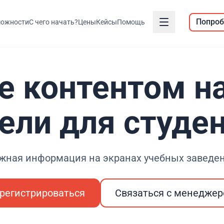
Попроб
ожности
С чего начать?
Цены
Кейсы
Помощь
е контентом н
ели для студе
жная информация на экранах учебных заведе
регистрироваться
Связаться с менедже