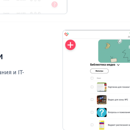
и
ния и IT-