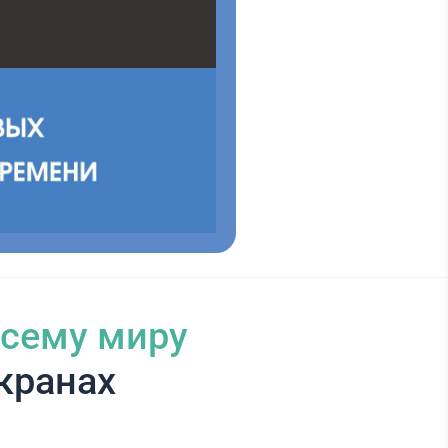
всему миру
кранах