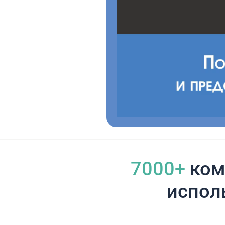
7000+
ком
испол