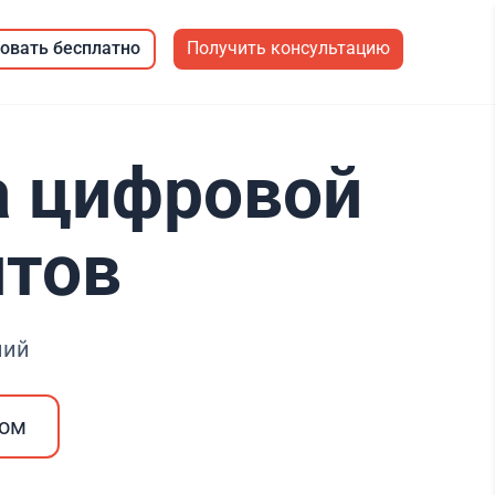
овать бесплатно
Получить консультацию
а цифровой
нтов
ний
ром