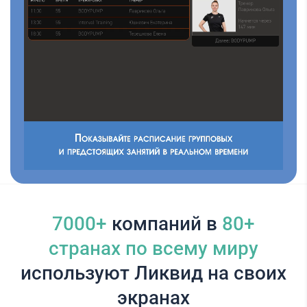
7000+
компаний в
80+
cтранах по всему миру
используют Ликвид на своих
экранах