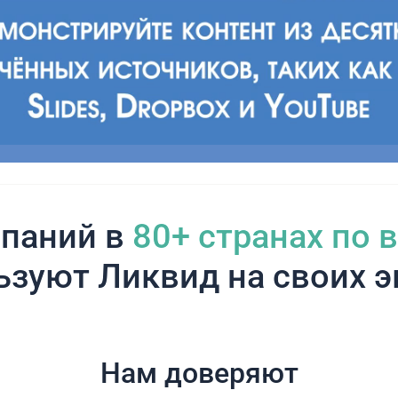
паний в
80+ cтранах по 
ьзуют Ликвид на своих э
Нам доверяют