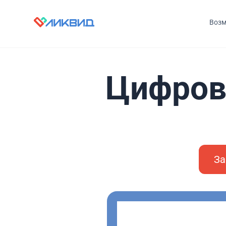
Возм
Цифров
За