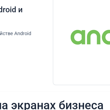
roid и
йстве Android
а экранах бизнеса