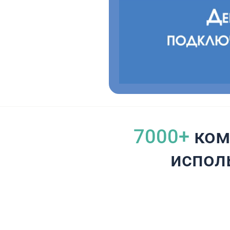
7000+
ком
испол