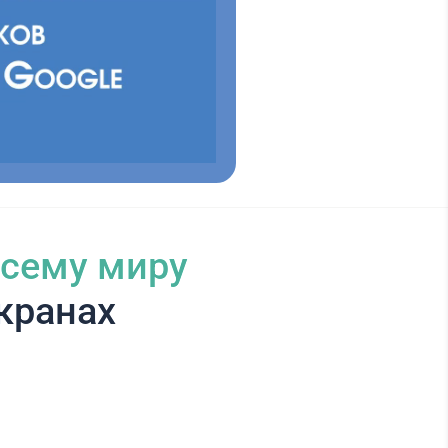
всему миру
кранах