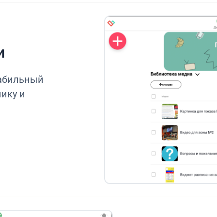
и
табильный
нику и