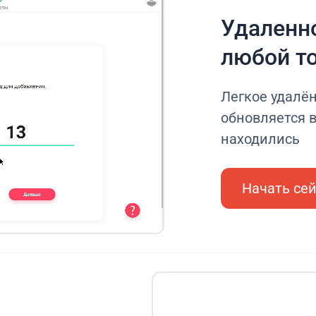
Удаленно
любой т
Легкое удалё
обновляется в
находились
Начать се