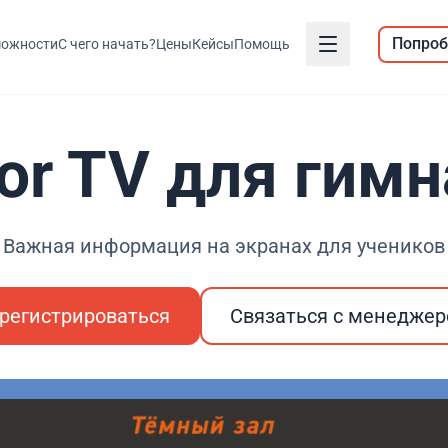
Попроб
ожности
С чего начать?
Цены
Кейсы
Помощь
or TV для гим
Важная информация на экранах для учеников
регистрироваться
Связаться с менедже