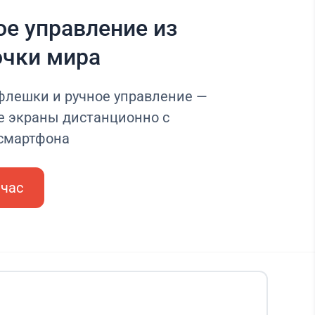
е управление из
очки мира
 флешки и ручное управление —
е экраны дистанционно с
 смартфона
йчас