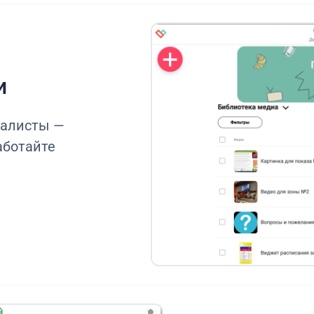
и
иалисты —
аботайте