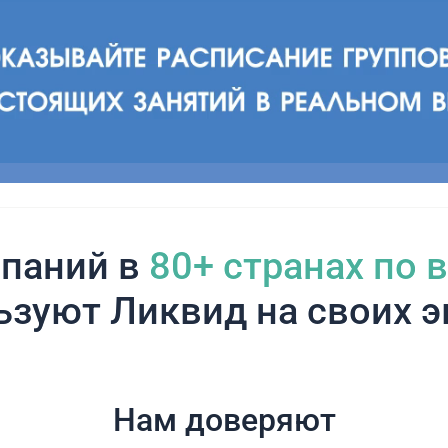
паний в
80+ cтранах по 
ьзуют Ликвид на своих э
Нам доверяют