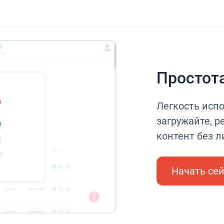
Простот
Легкость исп
загружайте, р
контент без 
Начать се