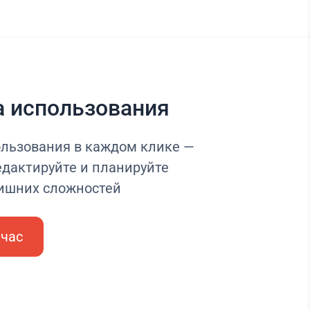
а использования
ользования в каждом клике —
едактируйте и планируйте
лишних сложностей
йчас