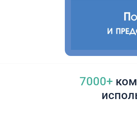
7000+
ком
испол