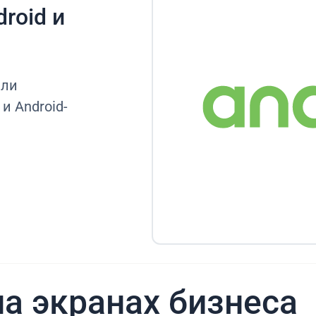
roid и
или
и Android-
а экранах бизнеса