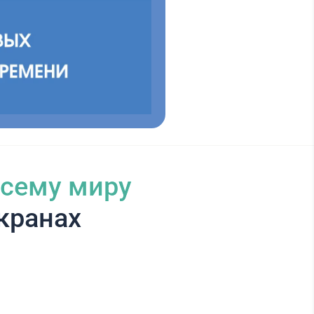
всему миру
кранах