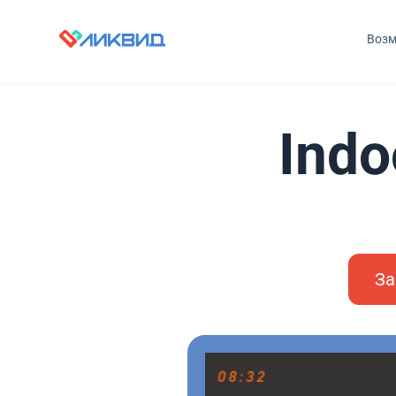
Возм
Indo
За