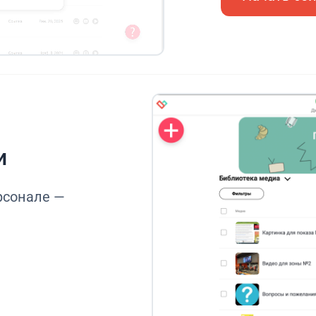
и
рсонале —