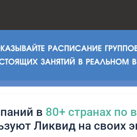
паний в
80+ cтранах по 
ьзуют Ликвид на своих э