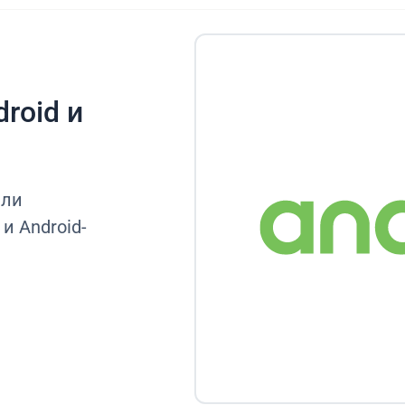
roid и
или
и Android-