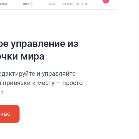
е управление из
очки мира
едактируйте и управляйте
 привязки к месту — просто
ет
йчас