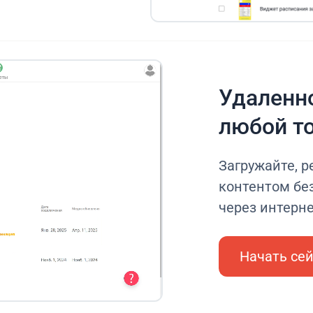
Удаленно
любой т
Загружайте, р
контентом без
через интерн
Начать се