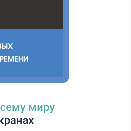
всему миру
кранах