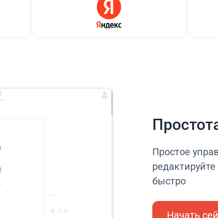
Простот
Простое управ
редактируйте 
быстро
Начать се