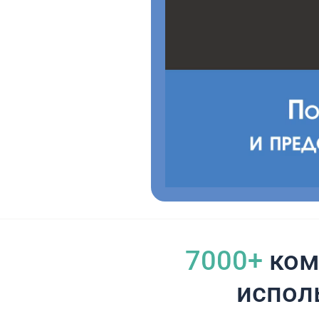
7000+
ком
испол