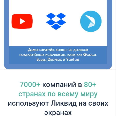
7000+
компаний в
80+
cтранах по всему миру
используют Ликвид на своих
экранах